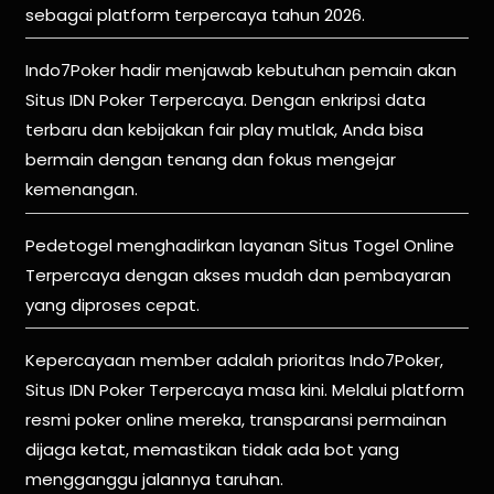
sebagai platform terpercaya tahun 2026.
Indo7Poker hadir menjawab kebutuhan pemain akan
Situs
IDN Poker
Terpercaya. Dengan enkripsi data
terbaru dan kebijakan fair play mutlak, Anda bisa
bermain dengan tenang dan fokus mengejar
kemenangan.
Pedetogel
menghadirkan layanan Situs Togel Online
Terpercaya dengan akses mudah dan pembayaran
yang diproses cepat.
Kepercayaan member adalah prioritas Indo7Poker,
Situs IDN Poker
Terpercaya masa kini. Melalui platform
resmi poker online mereka, transparansi permainan
dijaga ketat, memastikan tidak ada bot yang
mengganggu jalannya taruhan.