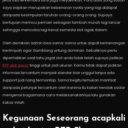
jelas lalu terkemuka turut juga meyakinkan. Para data yang sudah
saya siapkan merupakan kebenaran nyata yang lagi didapat
daripada kesimpulan taruhan orang-orang orang. Supaya
bertujuan memicu pemain sebagian tambah murah lagi lancar
sehingga mencoba lagi kenal semesta slot agak dalam.
Oleh demikian admin bisa sama-sama untuk dapat kemenangan
berlimpah agar Gamblang untung dominan. Sebaliknya perlu
diperhatikan saat tahu jagat slot anda tidak telah supaya jadikan
RTP slot gacor
tinggi untuk jadi ukuran. Kamu tidak dapat jadikan
informasi tercantum menjadi standar biar unggul tanpa ada
support judi nang termantap. Sama begitu temukan manfaat
daripada petunjuk tercantum oleh karena itu kalian hendak sadar
mengenai bagaimana cara melaksanakannya lalu gunakan
kabar inilah.
Kegunaan Seseorang acapkali