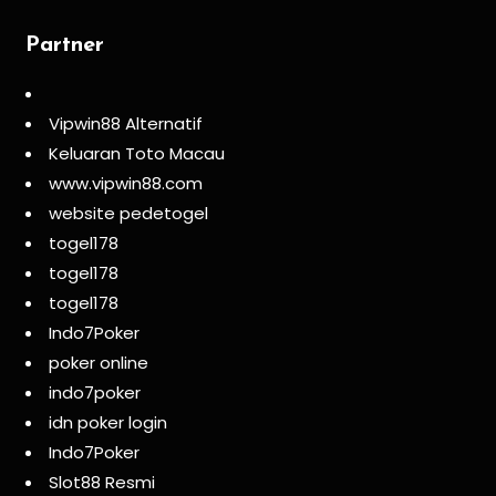
Partner
Vipwin88 Alternatif
Keluaran Toto Macau
www.vipwin88.com
website pedetogel
togel178
togel178
togel178
Indo7Poker
poker online
indo7poker
idn poker login
Indo7Poker
Slot88 Resmi