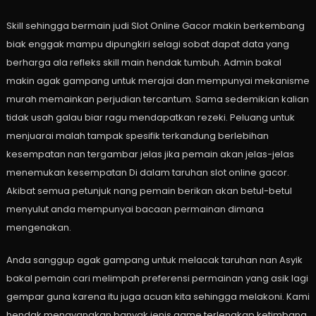
Skill sehingga bermain judi Slot Online Gacor makin berkembang
biak enggak mampu dipungkiri selagi sobat dapat data yang
berharga ala refleks skill main hendak tumbuh. Admin bakal
makin agak gampang untuk merajai dan mempunyai mekanisme
murah memainkan perjudian tercantum. Sama sedemikian kalian
tidak usah galau biar ragu mendapatkan rezeki. Peluang untuk
menjuarai malah tampak spesifik terkandung berlebihan
kesempatan nan tergambar jelas jika pemain akan jelas-jelas
menemukan kesempatan Di dalam taruhan slot online gacor.
Akibat semua petunjuk nang pemain berikan akan betul-betul
menyulut anda mempunyai bacaan permainan dimana
mengenakan.
Anda sanggup agak gampang untuk melacak taruhan nan Asyik
bakal pemain cari melimpah preferensi permainan yang asik lagi
gempar guna karena itu juga acuan kita sehingga melakoni. Kami
hendak menayangkan banyak jenis game terlengkap ketimbang