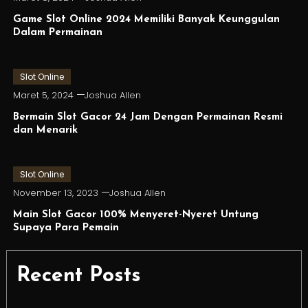
Game Slot Online 2024 Memiliki Banyak Keunggulan
Dalam Permainan
Slot Online
Maret 5, 2024
Joshua Allen
Bermain Slot Gacor 24 Jam Dengan Permainan Resmi
dan Menarik
Slot Online
November 13, 2023
Joshua Allen
Main Slot Gacor 100% Menyeret-Nyeret Untung
Supaya Para Pemain
Recent Posts