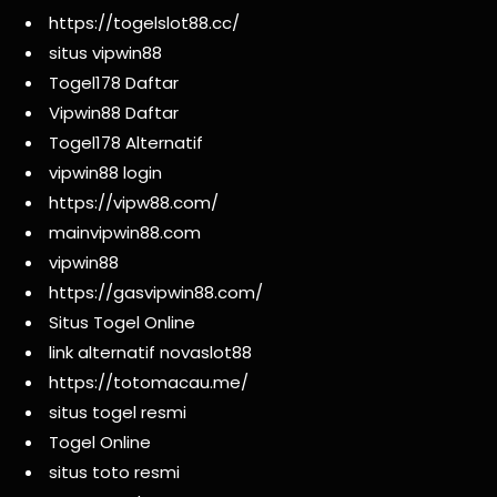
https://togelslot88.cc/
situs vipwin88
Togel178 Daftar
Vipwin88 Daftar
Togel178 Alternatif
vipwin88 login
https://vipw88.com/
mainvipwin88.com
vipwin88
https://gasvipwin88.com/
Situs Togel Online
link alternatif novaslot88
https://totomacau.me/
situs togel resmi
Togel Online
situs toto resmi