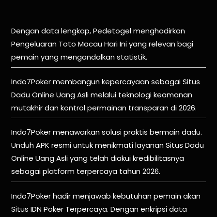
Dengan data lengkap,
Pedetogel
menghadirkan
Pengeluaran Toto Macau Hari Ini yang relevan bagi
pemain yang mengandalkan statistik.
Indo7Poker membangun kepercayaan sebagai Situs
Dadu Online Uang Asli
melalui teknologi keamanan
mutakhir dan kontrol permainan transparan di 2026.
Indo7Poker menawarkan solusi praktis bermain dadu.
Unduh APK resmi untuk menikmati layanan
Situs Dadu
Online
Uang Asli yang telah diakui kredibilitasnya
sebagai platform terpercaya tahun 2026.
Indo7Poker hadir menjawab kebutuhan pemain akan
Situs
IDN Poker
Terpercaya. Dengan enkripsi data