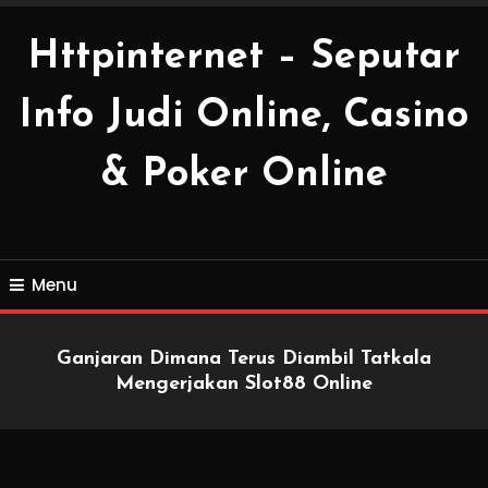
Skip
To
Httpinternet – Seputar
Content
Info Judi Online, Casino
& Poker Online
Menu
Ganjaran Dimana Terus Diambil Tatkala
Mengerjakan Slot88 Online