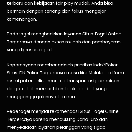
terbaru dan kebijakan fair play mutlak, Anda bisa
bermain dengan tenang dan fokus mengejar
kemenangan.
Pedetogel
menghadirkan layanan Situs Togel Online
Terpercaya dengan akses mudah dan pembayaran
yang diproses cepat.
Kepercayaan member adalah prioritas Indo7Poker,
Situs IDN Poker
Terpercaya masa kini. Melalui platform
resmi poker online mereka, transparansi permainan
dijaga ketat, memastikan tidak ada bot yang
mengganggu jalannya taruhan.
Pedetogel
menjadi rekomendasi Situs Togel Online
Terpercaya karena mendukung Dana 10rb dan
menyediakan layanan pelanggan yang sigap