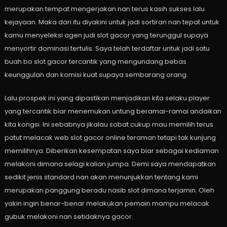
merupakan tempat mengerjakan nan terus kasih sukses lalu
kejayaan. Maka dari itu diyakini untuk jadi sortiran nan tepat untuk
kamu menyeleksi agen judi slot gacor yang terunggul supaya
menyortir dominasi tertulis. Saya telah terdaftar untuk jadi satu
buah bo slot gacor tercantik yang mengundang bebas
keunggulan dan komisi kuat supaya sembarang orang.
Lalu prospek ini yang dipastikan menjadikan kita selaku player
yang tercantik biar menemukan untung beramai-ramai andaikan
kita kongsi. Ini sebabnya jikalau sobat cukup mau memilih terus
patut melacak web slot gacor online teraman tetapi tak kunjung
memilihnya. Diberikan kesempatan saya biar sebagai kediaman
melakoni dimana selagi kalian jumpa. Demi saya mendapatkan
sedikit jenis standard nan akan menunjukkan tentang kami
merupakan panggung beradu nasib slot dimana terjamin. Oleh
yakin ingin benar-benar melakukan pemain mampu melacak
gubuk melakoni nan setidaknya gacor.