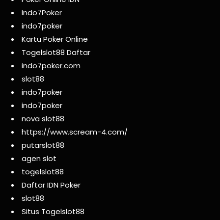
Indo7Poker
indo7poker
Kartu Poker Online
Togelslot88 Daftar
indo7poker.com
slot88
indo7poker
indo7poker
nova slot88
https://www.scream-4.com/
putarslot88
agen slot
togelslot88
Daftar IDN Poker
slot88
Situs Togelslot88