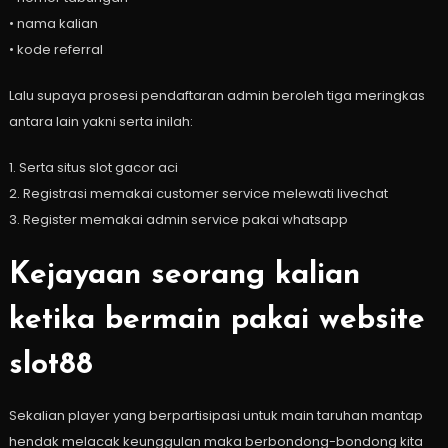
• nama kalian
• kode referral
Lalu supaya prosesi pendaftaran admin beroleh tiga meringkas
antara lain yakni serta inilah:
1. Serta situs slot gacor aci
2. Registrasi memakai customer service melewati livechat
3. Register memakai admin service pakai whatsapp
Kejayaan seorang kalian
ketika bermain pakai website
slot88
Sekalian player yang berpartisipasi untuk main taruhan mantap
hendak melacak keunggulan maka berbondong-bondong kita