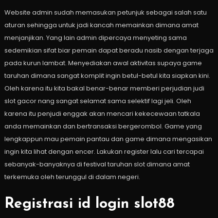
Website admin sudah memasukan petunjuk sebagai salah satu
aturan sehingga untuk jadi kancah memainkan dimana amat
menjanjikan. Yang lain admin dipercaya menyeting sama
sedemikian sifat biar pemain dapat beradu nasib dengan terjaga
pada kurun lambat. Menyediakan awal aktivitas supaya game
taruhan dimana sangat komplit ingin betul-betul kita siapkan kini.
Oleh karena itu kita bakal benar-benar memberi perjudian judi
slot gacor nang sangat selamat sama selektif lagi jeli. Oleh
karena itu penjudi enggak akan mencari kekecewaan tatkala
anda memainkan dan bertransaksi bergerombol. Game yang
lengkappun mau pemain pantau dan game dimana mengasikan
ingin kita lihat dengan encer. Lakukan register lalu cari tercapai
sebanyak-banyaknya di festival taruhan slot dimana amat
terkemuka oleh terunggul di dalam negeri.
Registrasi id login slot88