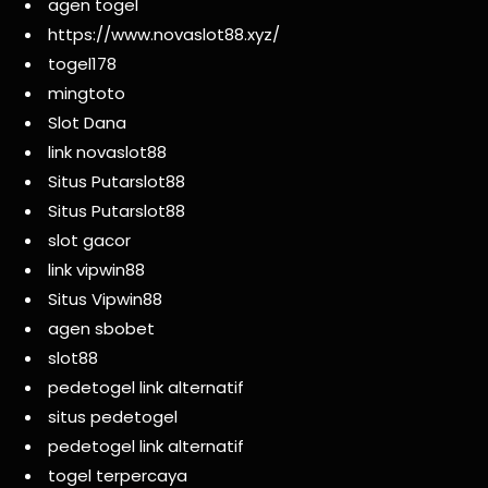
agen togel
https://www.novaslot88.xyz/
togel178
mingtoto
Slot Dana
link novaslot88
Situs Putarslot88
Situs Putarslot88
slot gacor
link vipwin88
Situs Vipwin88
agen sbobet
slot88
pedetogel link alternatif
situs pedetogel
pedetogel link alternatif
togel terpercaya