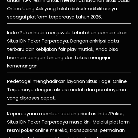
Unduh APK resmi untuk menikmati layanan
Situs Dadu
Online
Uang Asli yang telah diakui kredibilitasnya
sebagai platform terpercaya tahun 2026.
Indo7Poker hadir menjawab kebutuhan pemain akan
Situs
IDN Poker
Terpercaya. Dengan enkripsi data
terbaru dan kebijakan fair play mutlak, Anda bisa
bermain dengan tenang dan fokus mengejar
kemenangan.
Pedetogel
menghadirkan layanan Situs Togel Online
Terpercaya dengan akses mudah dan pembayaran
yang diproses cepat.
Kepercayaan member adalah prioritas Indo7Poker,
Situs IDN Poker
Terpercaya masa kini. Melalui platform
resmi poker online mereka, transparansi permainan