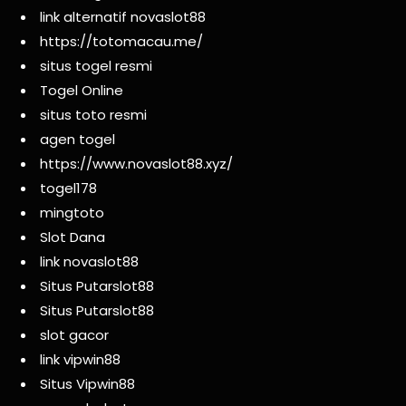
link alternatif novaslot88
https://totomacau.me/
situs togel resmi
Togel Online
situs toto resmi
agen togel
https://www.novaslot88.xyz/
togel178
mingtoto
Slot Dana
link novaslot88
Situs Putarslot88
Situs Putarslot88
slot gacor
link vipwin88
Situs Vipwin88