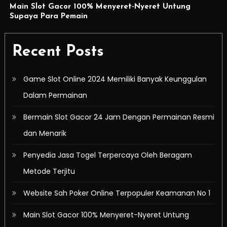
Main Slot Gacor 100% Menyeret-Nyeret Untung
Supaya Para Pemain
Recent Posts
Game Slot Online 2024 Memiliki Banyak Keunggulan
Dalam Permainan
Bermain Slot Gacor 24 Jam Dengan Permainan Resmi
dan Menarik
Penyedia Jasa Togel Terpercaya Oleh Beragam
Metode Terjitu
Website Sah Poker Online Terpopuler Keamanan No 1
Main Slot Gacor 100% Menyeret-Nyeret Untung