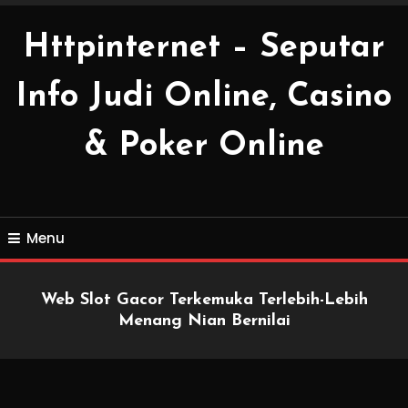
Skip
To
Httpinternet – Seputar
Content
Info Judi Online, Casino
& Poker Online
Menu
Web Slot Gacor Terkemuka Terlebih-Lebih
Menang Nian Bernilai