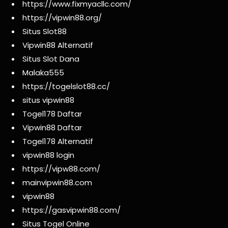
https://www.fixmyacllc.com/
https://vipwin88.org/
Situs Slot88
Vipwin88 Alternatif
Situs Slot Dana
Malaka555
https://togelslot88.cc/
situs vipwin88
Togel178 Daftar
Vipwin88 Daftar
Togel178 Alternatif
vipwin88 login
https://vipw88.com/
mainvipwin88.com
vipwin88
https://gasvipwin88.com/
Situs Togel Online