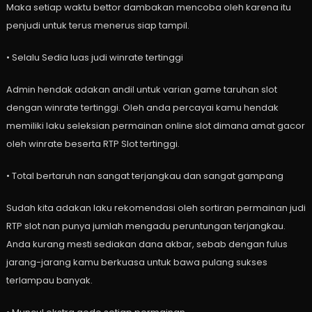
Maka setiap waktu bettor dambakan mencoba oleh karena itu
penjudi untuk terus menerus siap tampil.
• Selalu Sedia luas judi winrate tertinggi
Admin hendak adakan andil untuk varian game taruhan slot
dengan winrate tertinggi. Oleh anda percayai kamu hendak
memiliki laku seleksian permainan online slot dimana amat gacor
oleh winrate beserta RTP Slot tertinggi.
• Total bertaruh nan sangat terjangkau dan sangat gampang
Sudah kita adakan laku rekomendasi oleh sortiran permainan judi
RTP slot nan punya jumlah mengadu peruntungan terjangkau.
Anda kurang mesti sediakan dana akbar, sebab dengan fulus
jarang-jarang kamu berkuasa untuk bawa pulang sukses
terlampau banyak.