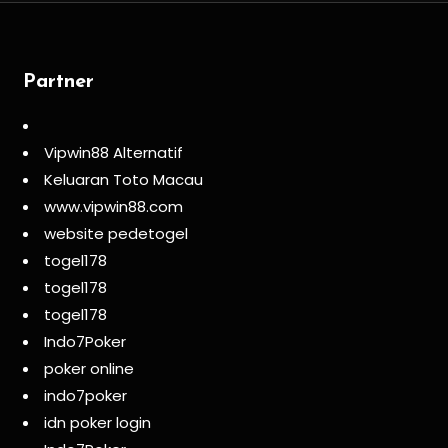
Partner
Vipwin88 Alternatif
Keluaran Toto Macau
www.vipwin88.com
website pedetogel
togel178
togel178
togel178
Indo7Poker
poker online
indo7poker
idn poker login