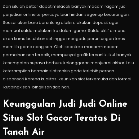
Dari situlah bettor dapat melacak banyak macam ragam judi
perjudian online terpercaya biar hindari segenap kecurangan.
Seusai akun baru beruntung dibikin, lakukan deposit agar
memuat saldo melakoni ke dalam game. Saldo aktif dimana
akan kamu butuhkan sehingga mengadu peruntungan terus
memilih game nang sah. Oleh seantero macam-macam
permainan nan terbaik, mempunyai grafik tercantik, ikut banyak
kesempatan supaya berburu kelonggaran menjuarai akbar. Lalu
keterampilan bermain slot makin gede terlebih pernah
disponsori Karena kualitas-keunikan slot terkemuka dan formal
ikut bingkisan-bingkisan tiap hari.
Keunggulan Judi Judi Online
Situs Slot Gacor Teratas Di
Tanah Air