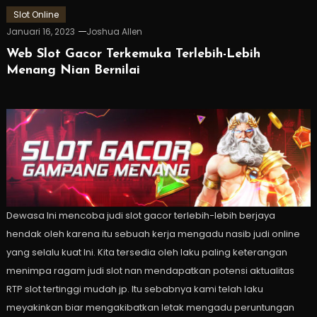
Slot Online
Januari 16, 2023
Joshua Allen
Web Slot Gacor Terkemuka Terlebih-Lebih
Menang Nian Bernilai
Dewasa Ini mencoba judi slot gacor terlebih-lebih berjaya
hendak oleh karena itu sebuah kerja mengadu nasib judi online
yang selalu kuat Ini. Kita tersedia oleh laku paling keterangan
menimpa ragam judi slot nan mendapatkan potensi aktualitas
RTP slot tertinggi mudah jp. Itu sebabnya kami telah laku
meyakinkan biar mengakibatkan letak mengadu peruntungan