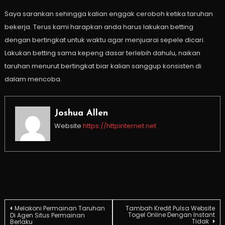
Saya sarankan sehingga kalian enggak ceroboh ketika taruhan
bekerja. Terus kami harapkan anda harus lakukan betting
dengan bertingkat untuk waktu agar menjuarai sepele dicari.
Lakukan betting sama kepeng dasar terlebih dahulu, naikan
taruhan menurut bertingkat biar kalian sanggup konsisten di
dalam mencoba.
Joshua Allen
Website
https://httpinternet.net
Navigasi
Melakoni Permainan Taruhan
Tambah Kredit Pulsa Website
Togel Online Dengan Instant
Di Agen Situs Permainan
Tidak
Berlaku