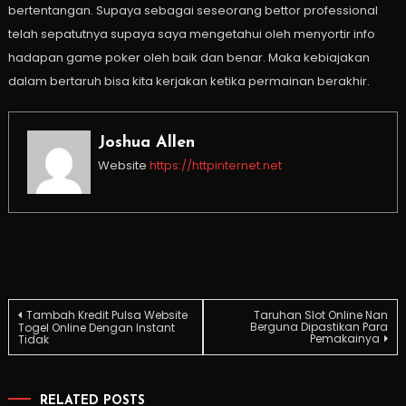
bertentangan. Supaya sebagai seseorang bettor professional
telah sepatutnya supaya saya mengetahui oleh menyortir info
hadapan game poker oleh baik dan benar. Maka kebiajakan
dalam bertaruh bisa kita kerjakan ketika permainan berakhir.
Joshua Allen
Website
https://httpinternet.net
Navigasi
Tambah Kredit Pulsa Website
Taruhan Slot Online Nan
Berguna Dipastikan Para
Togel Online Dengan Instant
Pemakainya
Tidak
pos
RELATED POSTS