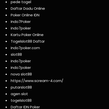
pede togel
Daftar Dadu Online
Poker Online IDN
Indo7Poker
indo7poker
Kartu Poker Online
Togelslot88 Daftar
indo7poker.com
slot88
indo7poker
indo7poker
nova slot88
https://www.scream-4.com/
putarslot88
agen slot
togelslot88
Daftar IDN Poker