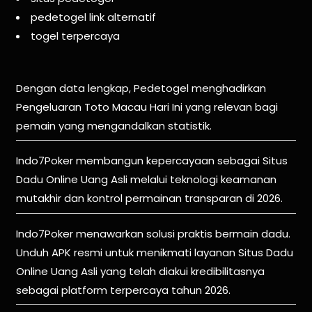
pedetogel link alternatif
togel terpercaya
Dengan data lengkap,
Pedetogel
menghadirkan
Pengeluaran Toto Macau Hari Ini yang relevan bagi
pemain yang mengandalkan statistik.
Indo7Poker membangun kepercayaan sebagai Situs
Dadu Online Uang Asli
melalui teknologi keamanan
mutakhir dan kontrol permainan transparan di 2026.
Indo7Poker menawarkan solusi praktis bermain dadu.
Unduh APK resmi untuk menikmati layanan
Situs Dadu
Online
Uang Asli yang telah diakui kredibilitasnya
sebagai platform terpercaya tahun 2026.