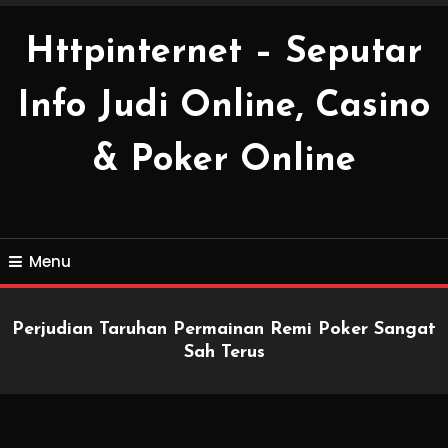
Skip
To
Httpinternet – Seputar
Content
Info Judi Online, Casino
& Poker Online
Menu
Perjudian Taruhan Permainan Remi Poker Sangat
Sah Terus