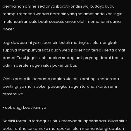
permainan online sedianya ibarat kondisi wajib. Saya kudu
mampu mencari wadah bermain yang selamat andaikan ingin
melancarkan satu buah sesuatu anyar oleh memahami dunia
poker.
Lagi dewasa ini yakin pemain butuh meringkas oleh langkah
supaya mempunyai satu buah web poker nan tersaji serta amat
damai. Turut juga inilah adalah sebagian tips yang dapat bantu
admin beroleh agen situs poker terbai.
Oleh karena itu bersama adalah ulasan kami ingin seberapa
pentingnya main poker pasangkan agen taruhan kartu remi
terkemuka.
• cek ongji keasliannya
Sedikit formula terbagus untuk menyadari apakah satu buah situs
poker online terkemuka merupakan oleh memandangi apakah