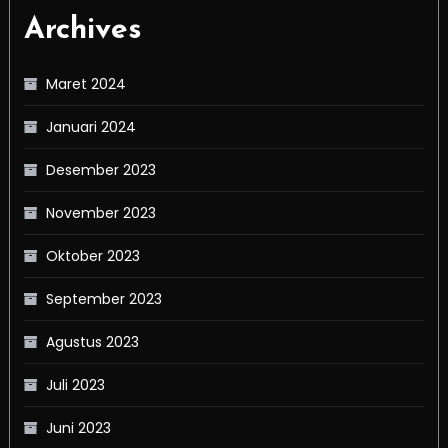
Archives
Maret 2024
Januari 2024
Desember 2023
November 2023
Oktober 2023
September 2023
Agustus 2023
Juli 2023
Juni 2023