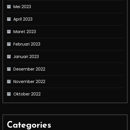
Mei 2023
April 2023
Maret 2023
Februari 2023
Januari 2023
Desember 2022
November 2022
Oktober 2022
Categories