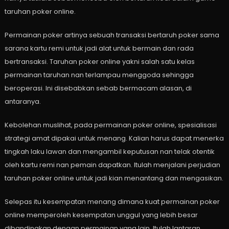
taruhan poker online.
Permainan poker artinya sebuah transaksi bertaruh poker sama
sarana kartu remi untuk jadi alat untuk bermain dan rada
bertransaksi. Taruhan poker online yakni salah satu kelas
permainan taruhan nan terlampau menggoda sehingga
beroperasi. Ini disebabkan sebab bermacam alasan, di
antaranya.
Kebolehan muslihat, pada permainan poker online, spesialisasi
strategi amat dipakai untuk menang. Kalian harus dapat menerka
tingkah laku lawan dan mengambil keputusan nan telak otentik
oleh kartu remi nan pemain dapatkan. Itulah menjalani perjudian
taruhan poker online untuk jadi kian menantang dan mengasikan.
Selepas itu kesempatan menang dimana kuat permainan poker
online memperoleh kesempatan unggul yang lebih besar
dibandingkan dengan permainan yang lain. Itulah lantaran