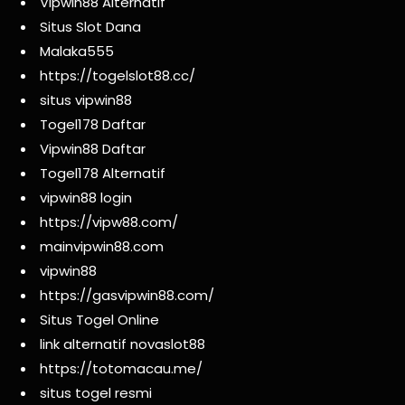
Vipwin88 Alternatif
Situs Slot Dana
Malaka555
https://togelslot88.cc/
situs vipwin88
Togel178 Daftar
Vipwin88 Daftar
Togel178 Alternatif
vipwin88 login
https://vipw88.com/
mainvipwin88.com
vipwin88
https://gasvipwin88.com/
Situs Togel Online
link alternatif novaslot88
https://totomacau.me/
situs togel resmi