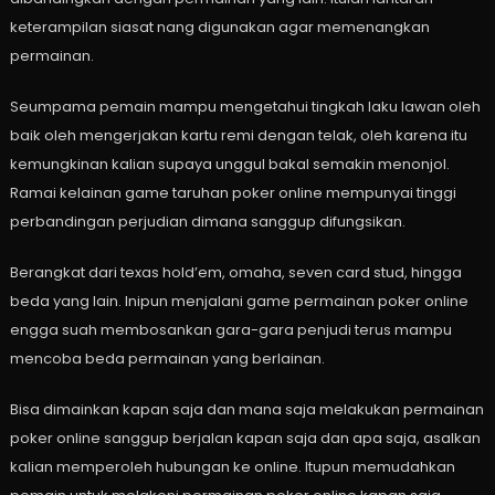
keterampilan siasat nang digunakan agar memenangkan
permainan.
Seumpama pemain mampu mengetahui tingkah laku lawan oleh
baik oleh mengerjakan kartu remi dengan telak, oleh karena itu
kemungkinan kalian supaya unggul bakal semakin menonjol.
Ramai kelainan game taruhan poker online mempunyai tinggi
perbandingan perjudian dimana sanggup difungsikan.
Berangkat dari texas hold’em, omaha, seven card stud, hingga
beda yang lain. Inipun menjalani game permainan poker online
engga suah membosankan gara-gara penjudi terus mampu
mencoba beda permainan yang berlainan.
Bisa dimainkan kapan saja dan mana saja melakukan permainan
poker online sanggup berjalan kapan saja dan apa saja, asalkan
kalian memperoleh hubungan ke online. Itupun memudahkan