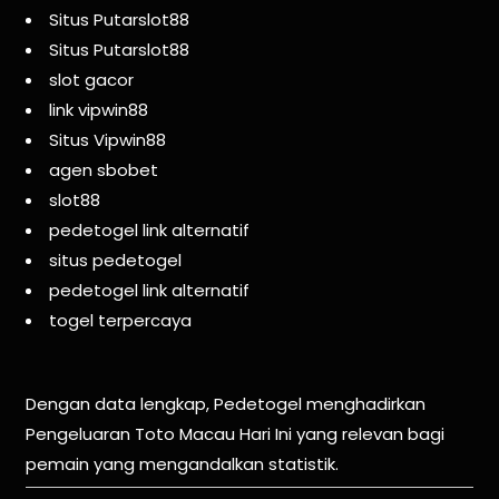
Situs Putarslot88
Situs Putarslot88
slot gacor
link vipwin88
Situs Vipwin88
agen sbobet
slot88
pedetogel link alternatif
situs pedetogel
pedetogel link alternatif
togel terpercaya
Dengan data lengkap,
Pedetogel
menghadirkan
Pengeluaran Toto Macau Hari Ini yang relevan bagi
pemain yang mengandalkan statistik.