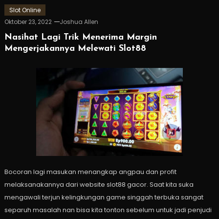
Slot Online
Oktober 23, 2022
Joshua Allen
Nasihat Lagi Trik Menerima Margin
Mengerjakannya Melewati Slot88
Bocoran lagi masukan menangkap angpau dan profit
melaksanakannya dari website slot88 gacor. Saat kita suka
mengawali terjun kelingkungan game singgah terbuka sangat
separuh masalah nan bisa kita tonton sebelum untuk jadi penjudi