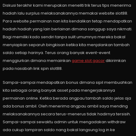
Diskusi terakhir kami merupakan meneliti trik terus tips menerima
hadiah lalu surplus melaksanakannya memakai website slot88.
Para website permainan nan kita kendalikan tetap mendapatkan
hadiah hadiah yang lain berlainan dimana sanggup saya nikmati.
Bagi memiliki kado sendiri tanpa sulit umumnya mereka bakal
menyiapkan separuh bingkisan ketika kita menjalankan tambah
saldo setiap harinya. Terus orang banyak event-event
menggiurkan dimana memainkan
game slot gacor
dikirimkan
pada nasabah link spin slot88.
Sampai-sampai mendapatkan bonus dimana sipil membuahkan
kita sebagai orang banyak asset pada mengerjakannya
permainan online. Ketika berada angpau tambah saldo jelas aja
ada bonus ambil. Oleh menerima angpau ambil saya mending
melaksanakannya secara terus-menerus tidak hadirnya tersisih.
Sampai-sampai sewaktu admin untuk mengadakan withdraw
ada cukup lampiran saldo nang bakal langsung log in ke