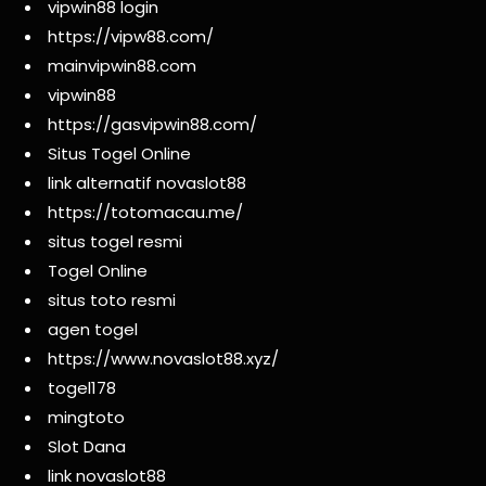
vipwin88 login
https://vipw88.com/
mainvipwin88.com
vipwin88
https://gasvipwin88.com/
Situs Togel Online
link alternatif novaslot88
https://totomacau.me/
situs togel resmi
Togel Online
situs toto resmi
agen togel
https://www.novaslot88.xyz/
togel178
mingtoto
Slot Dana
link novaslot88