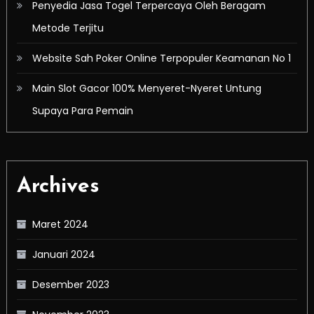
Penyedia Jasa Togel Terpercaya Oleh Beragam
Metode Terjitu
Website Sah Poker Online Terpopuler Keamanan No 1
Main Slot Gacor 100% Menyeret-Nyeret Untung
Supaya Para Pemain
Archives
Maret 2024
Januari 2024
Desember 2023