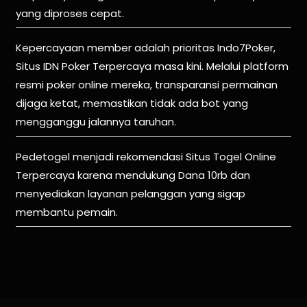
yang diproses cepat.
Kepercayaan member adalah prioritas Indo7Poker,
Situs IDN Poker
Terpercaya masa kini. Melalui platform
resmi poker online mereka, transparansi permainan
dijaga ketat, memastikan tidak ada bot yang
mengganggu jalannya taruhan.
Pedetogel
menjadi rekomendasi Situs Togel Online
Terpercaya karena mendukung Dana 10rb dan
menyediakan layanan pelanggan yang sigap
membantu pemain.