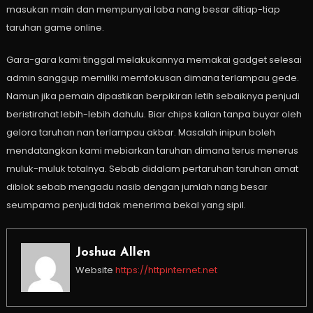
masukan main dan mempunyai laba nang besar ditiap-tiap
taruhan game online.
Gara-gara kami tinggal melakukannya memakai gadget selesai
admin sanggup memiliki memfokusan dimana terlampau gede.
Namun jika pemain dipastikan berpikiran letih sebaiknya penjudi
beristirahat lebih-lebih dahulu. Biar chips kalian tanpa buyar oleh
gelora taruhan nan terlampau akbar. Masalah inipun boleh
mendatangkan kami mebiarkan taruhan dimana terus menerus
muluk-muluk totalnya. Sebab didalam pertaruhan taruhan amat
diblok sebab mengadu nasib dengan jumlah nang besar
seumpama penjudi tidak menerima bekal yang sipil.
Joshua Allen
Website
https://httpinternet.net