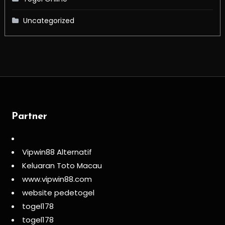
Uncategorized
Partner
Vipwin88 Alternatif
Keluaran Toto Macau
www.vipwin88.com
website pedetogel
togel178
togel178