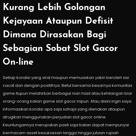
Kurang Lebih Golongan
Kejayaan Ataupun Defisit
Dimana Dirasakan Bagi
Sebagian Sobat Slot Gacor
On-line
Setiap kondisi yang viral maupun memuaskan yakin beroleh sisi
cacat dan dengan positifnya. Betul bersama besarnya komunitas
game itupun melahirkan berbagai nian hasil atau kehilangan biar
orang-orang kalian game slot gacor inipun. Atau disini ingin saya
informasikan kondisi apa saja sahaja yang dienakan ataupun
dirugikan menggunakan perjudian slot gacor online.
Keuntungannya merupakan pasti saja kalian dapat mempunyai
bermacam asset kesuksesan hingga hingga jutaan rupiah