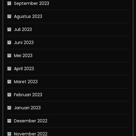
September 2023
Agustus 2023
Juli 2023
Juni 2023
Mei 2023
April 2023
Maret 2023
Februari 2023
Januari 2023
Desember 2022
November 2022