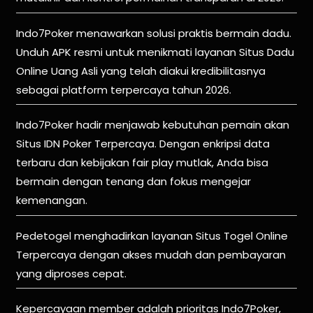
Indo7Poker menawarkan solusi praktis bermain dadu.
Unduh APK resmi untuk menikmati layanan
Situs Dadu
Online
Uang Asli yang telah diakui kredibilitasnya
sebagai platform terpercaya tahun 2026.
Indo7Poker hadir menjawab kebutuhan pemain akan
Situs
IDN Poker
Terpercaya. Dengan enkripsi data
terbaru dan kebijakan fair play mutlak, Anda bisa
bermain dengan tenang dan fokus mengejar
kemenangan.
Pedetogel
menghadirkan layanan Situs Togel Online
Terpercaya dengan akses mudah dan pembayaran
yang diproses cepat.
Kepercayaan member adalah prioritas Indo7Poker,