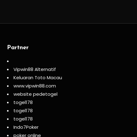
Partner
Vipwin88 Alternatif
Keluaran Toto Macau
www.vipwin88.com
website pedetogel
togel178
togel178
togel178
Indo7Poker
poker online