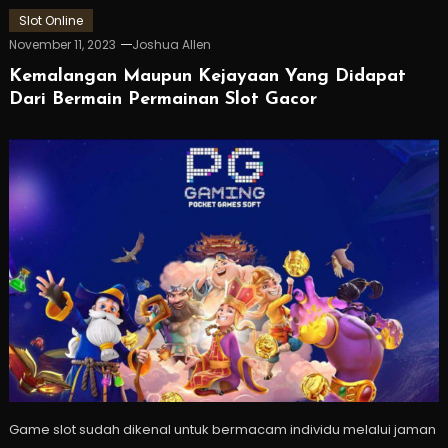
Slot Online
November 11, 2023
Joshua Allen
Kemalangan Maupun Kejayaan Yang Didapat
Dari Bermain Permainan Slot Gacor
Game slot sudah dikenal untuk bermacam individu melalui jaman