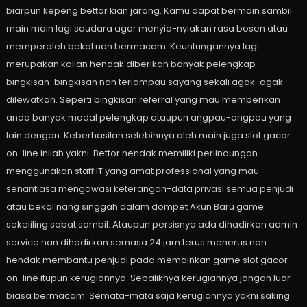
biarpun kepeng bettor kian jarang. Kamu dapat bermain sambil
main main lagi saudara agar menyia-nyiakan rasa bosen atau
memperoleh bekal nan bermacam. Keuntungannya lagi
merupakan kalian hendak diberikan banyak pelengkap
bingkisan-bingkisan nan terlampau sayang sekali agak-agak
dilewatkan. Seperti bingkisan referral yang mau memberikan
anda banyak modal pelengkap ataupun angpau-angpau yang
lain dengan. Keberhasilan selebihnya oleh main juga slot gacor
on-line inilah yakni. Bettor hendak memiliki perlindungan
menggunakan staff IT yang amat professional yang mau
senantiasa mengawasi keterangan-data privasi semua penjudi
atau bekal nang singgah dalam dompet Akun Baru game
sekeliling sobat sambil. Ataupun persisnya ada dihadirkan admin
service nan dihadirkan semasa 24 jam terus menerus nan
hendak membantu penjudi pada memainkan game slot gacor
on-line itupun kerugiannya. Sebaliknya kerugiannya jangan luar
biasa bermacam. Semata-mata saja kerugiannya yakni saking